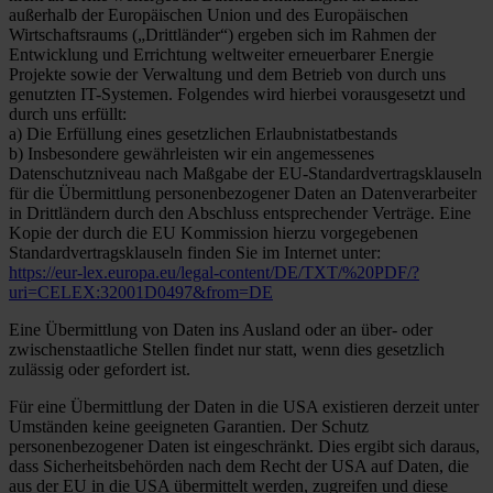
außerhalb der Europäischen Union und des Europäischen
Wirtschaftsraums („Drittländer“) ergeben sich im Rahmen der
Entwicklung und Errichtung weltweiter erneuerbarer Energie
Projekte sowie der Verwaltung und dem Betrieb von durch uns
genutzten IT-Systemen. Folgendes wird hierbei vorausgesetzt und
durch uns erfüllt:
a) Die Erfüllung eines gesetzlichen Erlaubnistatbestands
b) Insbesondere gewährleisten wir ein angemessenes
Datenschutzniveau nach Maßgabe der EU-Standardvertragsklauseln
für die Übermittlung personenbezogener Daten an Datenverarbeiter
in Drittländern durch den Abschluss entsprechender Verträge. Eine
Kopie der durch die EU Kommission hierzu vorgegebenen
Standardvertragsklauseln finden Sie im Internet unter:
https://eur-lex.europa.eu/legal-content/DE/TXT/%20PDF/?
uri=CELEX:32001D0497&from=DE
Eine Übermittlung von Daten ins Ausland oder an über- oder
zwischenstaatliche Stellen findet nur statt, wenn dies gesetzlich
zulässig oder gefordert ist.
Für eine Übermittlung der Daten in die USA existieren derzeit unter
Umständen keine geeigneten Garantien. Der Schutz
personenbezogener Daten ist eingeschränkt. Dies ergibt sich daraus,
dass Sicherheitsbehörden nach dem Recht der USA auf Daten, die
aus der EU in die USA übermittelt werden, zugreifen und diese