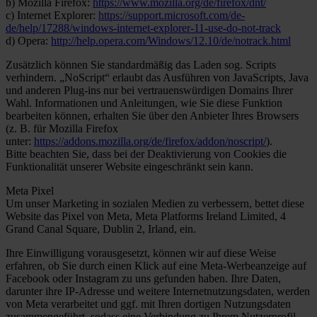
b) Mozilla Firefox:
https://www.mozilla.org/de/firefox/dnt/
c) Internet Explorer:
https://support.microsoft.com/de-
de/help/17288/windows-internet-explorer-11-use-do-not-track
d) Opera:
http://help.opera.com/Windows/12.10/de/notrack.html
Zusätzlich können Sie standardmäßig das Laden sog. Scripts
verhindern. „NoScript“ erlaubt das Ausführen von JavaScripts, Java
und anderen Plug-ins nur bei vertrauenswürdigen Domains Ihrer
Wahl. Informationen und Anleitungen, wie Sie diese Funktion
bearbeiten können, erhalten Sie über den Anbieter Ihres Browsers
(z. B. für Mozilla Firefox
unter:
https://addons.mozilla.org/de/firefox/addon/noscript/
).
Bitte beachten Sie, dass bei der Deaktivierung von Cookies die
Funktionalität unserer Website eingeschränkt sein kann.
Meta Pixel
Um unser Marketing in sozialen Medien zu verbessern, bettet diese
Website das Pixel von Meta, Meta Platforms Ireland Limited, 4
Grand Canal Square, Dublin 2, Irland, ein.
Ihre Einwilligung vorausgesetzt, können wir auf diese Weise
erfahren, ob Sie durch einen Klick auf eine Meta-Werbeanzeige auf
Facebook oder Instagram zu uns gefunden haben. Ihre Daten,
darunter ihre IP-Adresse und weitere Internetnutzungsdaten, werden
von Meta verarbeitet und ggf. mit Ihren dortigen Nutzungsdaten
zusammengeführt, sodass eine Verbindung zu Ihrem Nutzerprofil