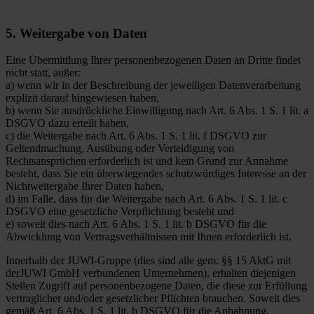
5. Weitergabe von Daten
Eine Übermittlung Ihrer personenbezogenen Daten an Dritte findet
nicht statt, außer:
a) wenn wir in der Beschreibung der jeweiligen Datenverarbeitung
explizit darauf hingewiesen haben,
b) wenn Sie ausdrückliche Einwilligung nach Art. 6 Abs. 1 S. 1 lit. a
DSGVO dazu erteilt haben,
c) die Weitergabe nach Art. 6 Abs. 1 S. 1 lit. f DSGVO zur
Geltendmachung, Ausübung oder Verteidigung von
Rechtsansprüchen erforderlich ist und kein Grund zur Annahme
besteht, dass Sie ein überwiegendes schutzwürdiges Interesse an der
Nichtweitergabe Ihrer Daten haben,
d) im Falle, dass für die Weitergabe nach Art. 6 Abs. 1 S. 1 lit. c
DSGVO eine gesetzliche Verpflichtung besteht und
e) soweit dies nach Art. 6 Abs. 1 S. 1 lit. b DSGVO für die
Abwicklung von Vertragsverhältnissen mit Ihnen erforderlich ist.
Innerhalb der JUWI-Gruppe (dies sind alle gem. §§ 15 AktG mit
derJUWI GmbH verbundenen Unternehmen), erhalten diejenigen
Stellen Zugriff auf personenbezogene Daten, die diese zur Erfüllung
vertraglicher und/oder gesetzlicher Pflichten brauchen. Soweit dies
gemäß Art. 6 Abs. 1 S. 1 lit. b DSGVO für die Anbahnung,