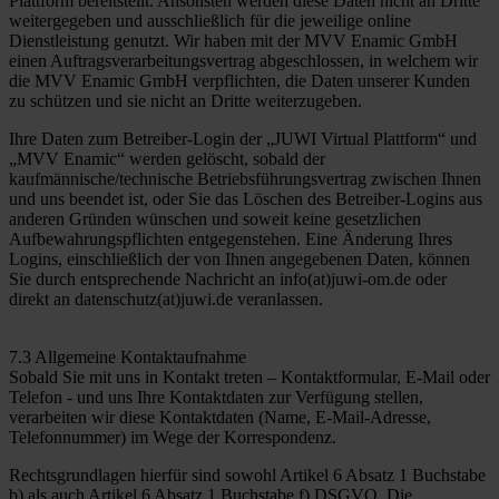
Plattform bereitstellt. Ansonsten werden diese Daten nicht an Dritte
weitergegeben und ausschließlich für die jeweilige online
Dienstleistung genutzt. Wir haben mit der MVV Enamic GmbH
einen Auftragsverarbeitungsvertrag abgeschlossen, in welchem wir
die MVV Enamic GmbH verpflichten, die Daten unserer Kunden
zu schützen und sie nicht an Dritte weiterzugeben.
Ihre Daten zum Betreiber-Login der „JUWI Virtual Plattform“ und
„MVV Enamic“ werden gelöscht, sobald der
kaufmännische/technische Betriebsführungsvertrag zwischen Ihnen
und uns beendet ist, oder Sie das Löschen des Betreiber-Logins aus
anderen Gründen wünschen und soweit keine gesetzlichen
Aufbewahrungspflichten entgegenstehen. Eine Änderung Ihres
Logins, einschließlich der von Ihnen angegebenen Daten, können
Sie durch entsprechende Nachricht an info(at)juwi-om.de oder
direkt an datenschutz(at)juwi.de veranlassen.
7.3 Allgemeine Kontaktaufnahme
Sobald Sie mit uns in Kontakt treten – Kontaktformular, E-Mail oder
Telefon - und uns Ihre Kontaktdaten zur Verfügung stellen,
verarbeiten wir diese Kontaktdaten (Name, E-Mail-Adresse,
Telefonnummer) im Wege der Korrespondenz.
Rechtsgrundlagen hierfür sind sowohl Artikel 6 Absatz 1 Buchstabe
b) als auch Artikel 6 Absatz 1 Buchstabe f) DSGVO. Die