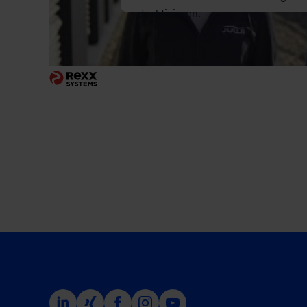
deaktivieren.
<