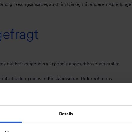
ständig Lösungsansätze, auch im Dialog mit anderen Abteilunge
gefragt
tens mit befriedigendem Ergebnis abgeschlossenen ersten
 Rechtsabteilung eines mittelständischen Unternehmens
nbekannte Rechtsgebiete einzuarbeiten und auf hohem Niveau z
n
Details
iten