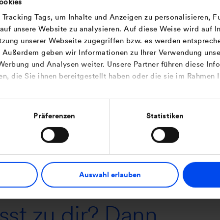
ookies
erfüllst nicht alle Anforderungen? Kein Problem. Wir freuen
racking Tags, um Inhalte und Anzeigen zu personalisieren, F
 auf unsere Website zu analysieren. Auf diese Weise wird auf I
tzung unserer Webseite zugegriffen bzw. es werden entsprech
. Außerdem geben wir Informationen zu Ihrer Verwendung unse
 Werbung und Analysen weiter. Unsere Partner führen diese In
oster bei JUWI
, die Sie ihnen bereitgestellt haben oder die sie im Rahmen 
feld. Unsere flexiblen Arbeitsbedingungen sorgen dafür, dass
Präferenzen
Statistiken
nst und gleichzeitig von vielen Benefits profitierst:
lich ist, kannst Du mobil und flexibel arbeiten
n für Deine berufliche Entwicklung
stadt oder Essenszuschuss an unseren weiteren Standorten
Auswahl erlauben
sst zu dir? Dann