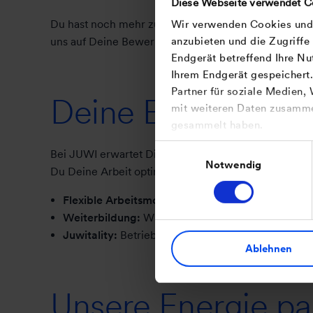
Diese Webseite verwendet C
Du hast noch mehr zu bieten? Nehmen wir gerne. Du 
Wir verwenden Cookies und T
anzubieten und die Zugriffe
uns auf Deine Bewerbung.
Endgerät betreffend Ihre Nu
Ihrem Endgerät gespeichert
Partner für soziale Medien,
Deine Energie-Bo
mit weiteren Daten zusammen
gesammelt haben.
Einwilligungsauswahl
Bei JUWI erwartet Dich ein inspirierendes Arbeitsum
Notwendig
Du Deine Arbeit optimal in Dein Leben integrieren kan
Flexible Arbeitsmodelle:
Wann und wo immer es mög
Weiterbildung:
Wir bieten Dir vielfältige Chance
Juwitality:
Betriebsrestaurant am Hauptsitz Wörr
Ablehnen
Unsere Energie pa