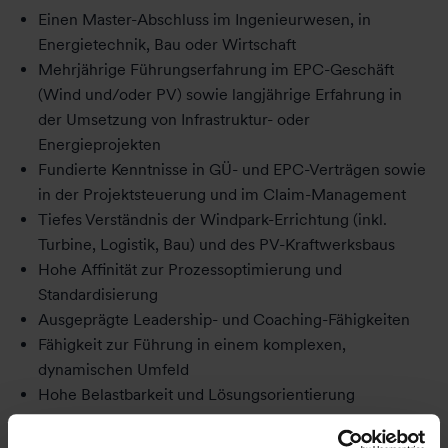
Einen Master-Abschluss im Ingenieurwesen, in
Energietechnik, Bau oder Wirtschaft
Mehrjährige Führungserfahrung im EPC-Geschäft
(Wind und/oder PV) sowie langjährige Erfahrung in
der Umsetzung von Infrastruktur- oder
Energieprojekten
Fundierte Kenntnisse in GÜ- und EPC-Verträgen sowie
in der Projektsteuerung und im Claim-Management
Tiefes Verständnis der Windpark-Errichtung (inkl.
Turbine, Logistik, Bau) und des PV-Kraftwerksbaus
Hohe Affinität zur Prozessoptimierung und
Standardisierung
Ausgeprägte Leadership- und Coaching-Fähigkeiten
Fähigkeit zur Führung in einem komplexen,
dynamischen Umfeld
Hohe Belastbarkeit und Lösungsorientierung