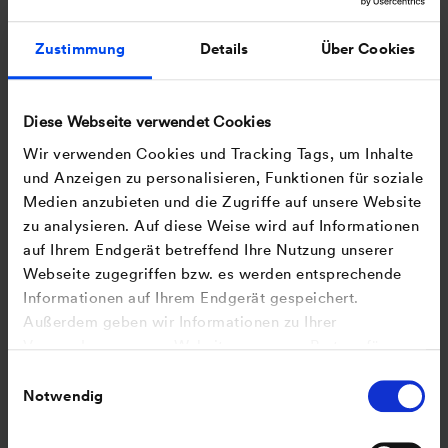
Du hast noch mehr zu bieten? Nehmen wir gerne. Du
Zustimmung
Details
Über Cookies
erfüllst nicht alle Anforderungen? Kein Problem. Wir
freuen uns auf Deine Bewerbung.
Diese Webseite verwendet Cookies
Wir verwenden Cookies und Tracking Tags, um Inhalte
Deine Energie-Booster bei
und Anzeigen zu personalisieren, Funktionen für soziale
JUWI
Medien anzubieten und die Zugriffe auf unsere Website
zu analysieren. Auf diese Weise wird auf Informationen
auf Ihrem Endgerät betreffend Ihre Nutzung unserer
Bei JUWI erwartet Dich ein inspirierendes
Webseite zugegriffen bzw. es werden entsprechende
Arbeitsumfeld. Unsere flexiblen Arbeitsbedingungen
Informationen auf Ihrem Endgerät gespeichert.
sorgen dafür, dass Du Deine Arbeit optimal in Dein
Außerdem geben wir Informationen zu Ihrer
Leben integrieren kannst und gleichzeitig von vielen
Verwendung unserer Website an unsere Partner für
Benefits profitierst:
soziale Medien, Werbung und Analysen weiter. Unsere
Einwilligungsauswahl
Flexible Arbeitsmodelle:
Wann und wo immer es
Partner führen diese Informationen möglicherweise mit
Notwendig
möglich ist, kannst Du mobil und flexibel arbeiten
weiteren Daten zusammen, die Sie ihnen bereitgestellt
JUWI-Wertkonto:
Du kannst Dir ein Guthaben
haben oder die sie im Rahmen Ihrer Nutzung der